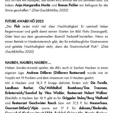
sich im Park ein Farbspiel, das einen kurz einmal die Luft anhalten lässt. Da
haben
Anja-Margaretha Moritz
und
Roman Pichler
ein Refugium für die
Sinne geschaffen.“
(Zitat Gault&Millau 2025)
FUTURE AWARD NÖ 2025
„Der
Floh
redet nicht viel über Nachhaltigkeit. Er sammelt lieber
Regenwasser und gießt damit seinen Garten (im Bild: Flohs Donaugartl).
Oder lässt aus dem gesammelten Biomüll Treibstoff herstellen. Wenn es
einen Betrieb in Niederösterreich gibt, der für enkeltaugliche Gastronomie
und gelebte Nachhaltigkeit steht, dann die Gastwirtschaft Floh“.
(Zitat
Gault&Millau 2025)
HAUBEN, HAUBEN, HAUBEN ...
Neben Sonder-Awards spielen die JREs auch in Sachen Hauben in einer
eigenen Liga:
Andreas Döllerer (Döllerers Restaurant)
wurde wie im
Vorjahr mit 19 Punkten und dem Maximum von 5 Hauben geehrt.
Mit 4 Hauben und 18,5 P. knapp dahinter finden sich:
Die Forelle
,
Landhaus Bacher
,
Ois/Mühltalhof
,
Bootshaus/Das Traunsee
,
Kräuterreich/Sonnhof by Vitus Winkler
,
Restaurant Hubert Wallner
.
Ebenfalls 4 Hauben bei 18 P. gibt es für
Griggeler Stuba/Burg Vitalhotel
und
Restaurant Geschwister Rauch
bzw. mit 17,5 P. für
Mesnerhaus
,
Gourmet-Stüberl/Alpin
sowie mit 17 P. für
dahoam/Riederalm
,