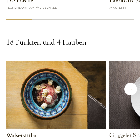
Die Forelle
Landhaus B
G&M
FALSTAFF
18,5
97
TECHENDORF AM WEISSENSEE
MAUTERN
RESTAURANT ANZEIGEN
RESTAURANT ANZ
18 Punkten und 4 Hauben
Walserstuba
G&M
FALSTAFF
15,5
86