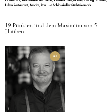
Gannerhof
,
Kirchenwirt seit 1326
,
Esslokal
,
Geiger Alm
,
Herzig
,
Krainer
,
Lukas Restaurant
,
Moritz
,
Rau
und
Schlosskeller Südsteiermark
.
19 Punkten und dem Maximum von 5
Hauben
JRE