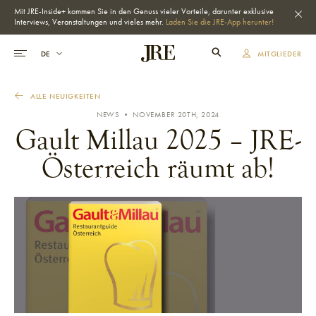
Mit JRE-Inside+ kommen Sie in den Genuss vieler Vorteile, darunter exklusive
Interviews, Veranstaltungen und vieles mehr.
Laden Sie die JRE-App herunter!
MITGLIEDER
ALLE NEUIGKEITEN
NEWS • NOVEMBER 20TH, 2024
Gault Millau 2025 – JRE-
Österreich räumt ab!