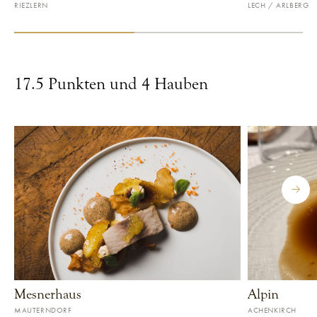
RIEZLERN
LECH / ARLBERG
RESTAURANT ANZEIGEN
RESTAURANT ANZ
17.5 Punkten und 4 Hauben
Mesnerhaus
Alpin
G&M
FALSTAFF
18,5
94
MAUTERNDORF
ACHENKIRCH