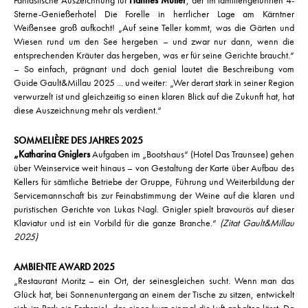
Fantastische Auszeichnung für
Hannes Müller
, der im familiengeführten 4-
Sterne-Genießerhotel Die Forelle in herrlicher Lage am Kärntner
Weißensee groß aufkocht! „Auf seine Teller kommt, was die Gärten und
Wiesen rund um den See hergeben – und zwar nur dann, wenn die
entsprechenden Kräuter das hergeben, was er für seine Gerichte braucht.“
– So einfach, prägnant und doch genial lautet die Beschreibung vom
Guide Gault&Millau 2025 ... und weiter: „Wer derart stark in seiner Region
verwurzelt ist und gleichzeitig so einen klaren Blick auf die Zukunft hat, hat
diese Auszeichnung mehr als verdient.“
SOMMELIÈRE DES JAHRES 2025
„Katharina Gniglers
Aufgaben im „Bootshaus“ (Hotel Das Traunsee) gehen
über Weinservice weit hinaus – von Gestaltung der Karte über Aufbau des
Kellers für sämtliche Betriebe der Gruppe, Führung und Weiterbildung der
Servicemannschaft bis zur Feinabstimmung der Weine auf die klaren und
puristischen Gerichte von Lukas Nagl. Gnigler spielt bravourös auf dieser
Klaviatur und ist ein Vorbild für die ganze Branche.“
(Zitat Gault&Millau
2025)
AMBIENTE AWARD 2025
„Restaurant Moritz – ein Ort, der seinesgleichen sucht. Wenn man das
Glück hat, bei Sonnenuntergang an einem der Tische zu sitzen, entwickelt