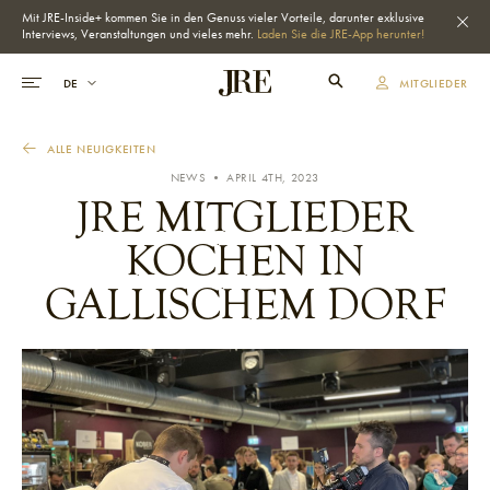
Mit JRE-Inside+ kommen Sie in den Genuss vieler Vorteile, darunter exklusive
Interviews, Veranstaltungen und vieles mehr.
Laden Sie die JRE-App herunter!
MITGLIEDER
ALLE NEUIGKEITEN
NEWS • APRIL 4TH, 2023
JRE MITGLIEDER
KOCHEN IN
GALLISCHEM DORF