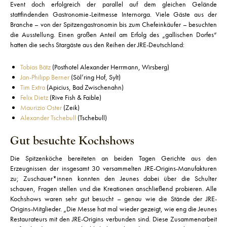
Event doch erfolgreich der parallel auf dem gleichen Gelände
stattfindenden Gastronomie-Leitmesse Internorga. Viele Gäste aus der
Branche – von der Spitzengastronomin bis zum Chefeinkäufer – besuchten
die Ausstellung. Einen großen Anteil am Erfolg des „gallischen Dorfes“
hatten die sechs Stargäste aus den Reihen der JRE-Deutschland:
Tobias Bätz
(Posthotel Alexander Herrmann, Wirsberg)
Jan-Philipp Berner
(Söl’ring Hof, Sylt)
Tim Extra
(Apicius, Bad Zwischenahn)
Felix Dietz
(Rive Fish & Faible)
Maurizio Oster
(Zeik)
Alexander Tschebull
(Tschebull)
Gut besuchte Kochshows
Die Spitzenköche bereiteten an beiden Tagen Gerichte aus den
Erzeugnissen der insgesamt 30 versammelten JRE-Origins-Manufakturen
zu; Zuschauer*innen konnten den Jeunes dabei über die Schulter
schauen, Fragen stellen und die Kreationen anschließend probieren. Alle
Kochshows waren sehr gut besucht – genau wie die Stände der JRE-
Origins-Mitglieder. „Die Messe hat mal wieder gezeigt, wie eng die Jeunes
Restaurateurs mit den JRE-Origins verbunden sind. Diese Zusammenarbeit