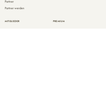
Partner
Partner werden
MITGLIEDER
PREMIUM
Aufnahmekriterien
JRE-Inside+
/ Satzung
Gutscheine
JRE-Awards
Shop
Anmeldung für
Restaurants
GLOBAL PARTNERS
FOLLOW US