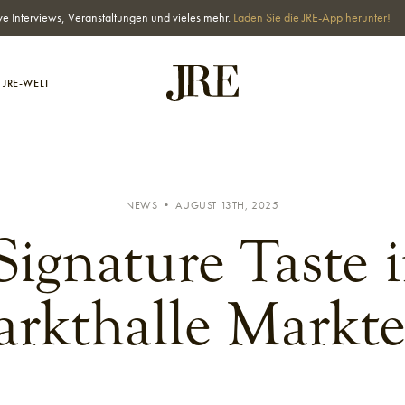
ve Interviews, Veranstaltungen und vieles mehr.
Laden Sie die JRE-App herunter!
JRE-WELT
NEWS • AUGUST 13TH, 2025
ignature Taste 
rkthalle Markte