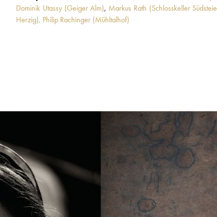
Dominik Utassy (Geiger Alm)
,
Markus Rath (Schlosskeller Südstei
Herzig),
Philip Rachinger (Mühltalhof)