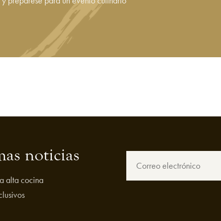
 y prepárese para un evento culinario
mas noticias
a alta cocina
clusivos