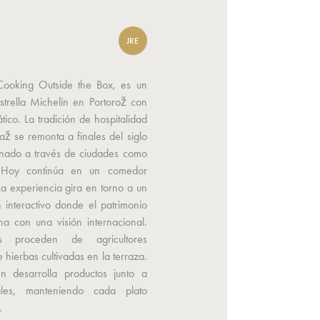
JRE
Cooking Outside the Box, es un
strella Michelin en Portorož con
ático. La tradición de hospitalidad
jaž se remonta a finales del siglo
onado a través de ciudades como
 Hoy continúa en un comedor
a experiencia gira en torno a un
 interactivo donde el patrimonio
na con una visión internacional.
es proceden de agricultores
 hierbas cultivadas en la terraza.
n desarrolla productos junto a
ales, manteniendo cada plato
.