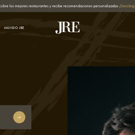
cubre los mejores restaurantes y recibe recomendaciones personalizadas
¡Descárga
MUNDO JRE