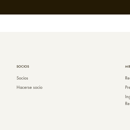
SOCIOS
MI
Socios
Re
Hacerse socio
Pr
In
Re