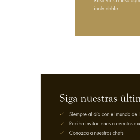
Reserve su mesa aquí
inolvidable.
Siga nuestras últi
Siempre al día con el mundo de l
Reciba invitaciones a eventos ex
Conozca a nuestros chefs