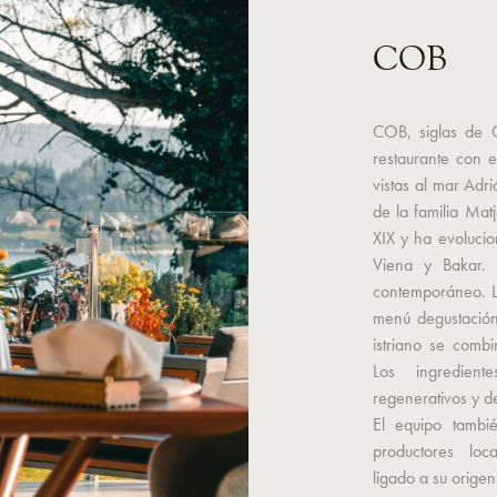
COB
COB, siglas de 
restaurante con e
vistas al mar Adri
de la familia Mat
XIX y ha evoluci
Viena y Bakar.
contemporáneo. L
menú degustación
istriano se combi
Los ingredient
regenerativos y de
El equipo tambié
productores loc
ligado a su origen