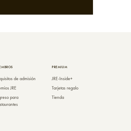
EMBROS
PREMIUM
quisitos de admisión
JRE-Inside+
emios JRE
Tarjetas regalo
greso para
Tienda
staurantes