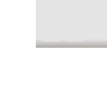
DESTINATION
2023-03-23
Destino Montpelier,
Francia