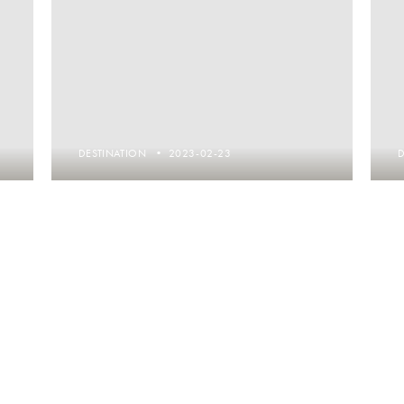
DESTINATION
2023-02-23
Destino Veluwe,
Países Bajos
1
2