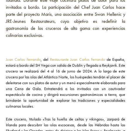
Islandia. Durante este viaje cocinará platos de autor para los
invitados a bordo. La participación del Chef Juan Carlos hace
parte del proyecto Maris, una asociación entre Swan Hellenic y
JRE-Jeunes Restaurateurs, cuyo objetivo es redefinir la
gastronomía de los cruceros de alta gama con experiencias
culinarias exclusivas.
Juan Carlos Ferrando
, del
Restaurante Juan Carlos Ferrando
de España,
estará a bordo del SH Vega con salida de Dublín y llegada a Reykjavik. Este
crucero se realizará del 4 al 16 de junio de 2024. A lo largo de este
crucero por las islas del Atlántico Norte, los huéspedes tendrán el placer de
deleitarse con sus platos de autor y un menú especialmente elaborado para
una Cena de Gala. Entretendrá a los invitados con un cautivador
espectáculo de cocina y dirigirá excursiones gastronómicas a tierra, que
brindarán la oportunidad de explorar las tradiciones y especialidades
culinarias locales.
Este crucero, titulado «Tras la huella de celtas y vikingos», zarpará de
Irlanda para descubrir las islas escocesas, desde las Hébridas hasta las
Shetland y las Orcadas, antes de dirigirse a las Islas Feroe y, finalmente, a