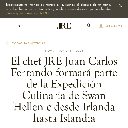
Experimenta un mundo de maravillas culinarias al alcance de tu mano,
descubre los mejores restaurantes y recibe recomendaciones personalizadas
¡Descárga la nueva app de JRE!
MIEMBROS
TODAS LAS NOTICIAS
NEWS • JUNE 4TH, 2024
El chef JRE Juan Carlos
Ferrando formará parte
de la Expedición
Culinaria de Swan
Hellenic desde Irlanda
hasta Islandia