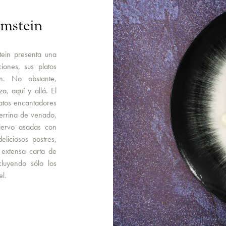
amstein
tein presenta una
iones, sus platos
n. No obstante,
a, aquí y allá. El
atos encantadores
terrina de venado,
ciervo asadas con
liciosos postres,
 extensa carta de
luyendo sólo los
el.