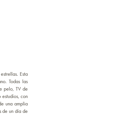
strellas. Esta
ano. Todas las
e pelo, TV de
6 estudios, con
 de una amplia
s de un día de