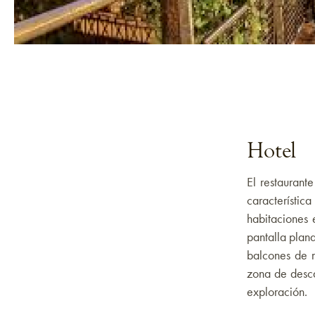
Hotel
El restaurant
característic
habitaciones
pantalla plana
balcones de m
zona de desca
exploración.