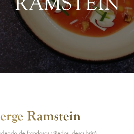
RAMSTEIN
erge Ramstein
rodeado de frondosos viñedos, descubrirá