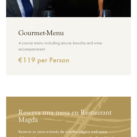
Gourmet-Menu
4-course menu including amuse-bouche and wine
accompaniment
€119 per Person
Reserva una mesa en Restaurant
Magda
Reserve su cena a través de nuestra página web para