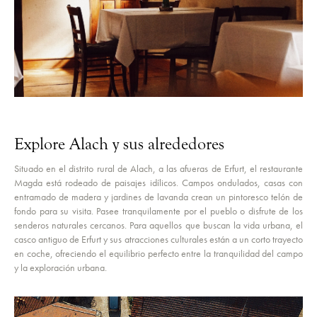
Explore Alach y sus alrededores
Situado en el distrito rural de Alach, a las afueras de Erfurt, el restaurante
Magda está rodeado de paisajes idílicos. Campos ondulados, casas con
entramado de madera y jardines de lavanda crean un pintoresco telón de
fondo para su visita. Pasee tranquilamente por el pueblo o disfrute de los
senderos naturales cercanos. Para aquellos que buscan la vida urbana, el
casco antiguo de Erfurt y sus atracciones culturales están a un corto trayecto
en coche, ofreciendo el equilibrio perfecto entre la tranquilidad del campo
y la exploración urbana.