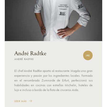
André Radtke
JRE
ANDRÉ RADTKE
El chef André Radtke aporta al restaurante Magda una gran
experiencia y pasión por los ingredientes locales. Formado
en el renombrado Zumnorde de Erfurt, perfeccionó sus
habilidades en cocinas con estrellas Michelin, hoteles de
lujo e incluso a bordo de la flota de cruceros Aida.
LEER MÁS