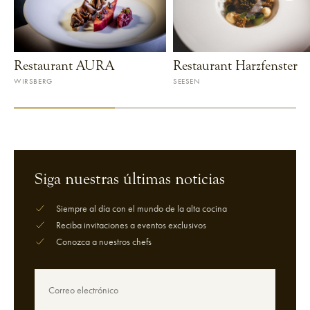
Restaurant AURA
Restaurant Harzfenster
FALSTAFF
FFFF - 95
WIRSBERG
SEESEN
VER RESTAURANTE
VER RESTAURANTE
Siga nuestras últimas noticias
Siempre al día con el mundo de la alta cocina
Reciba invitaciones a eventos exclusivos
Conozca a nuestros chefs