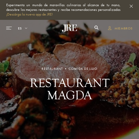
Experimenta un mundo de maravillas culinarias al alcance de tu mano,
descubre los mejores restaurantes y recibe recomendaciones personalizadas
¡Descárga la nueva app de JRE!
MIEMBROS
RESTAURANT • COMIDA DE LUJO
RESTAURANT
MAGDA