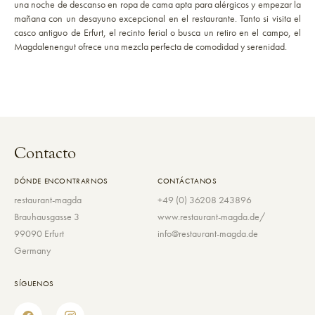
una noche de descanso en ropa de cama apta para alérgicos y empezar la
mañana con un desayuno excepcional en el restaurante. Tanto si visita el
casco antiguo de Erfurt, el recinto ferial o busca un retiro en el campo, el
Magdalenengut ofrece una mezcla perfecta de comodidad y serenidad.
Contacto
DÓNDE ENCONTRARNOS
CONTÁCTANOS
restaurant-magda
+49 (0) 36208 243896
Brauhausgasse 3
www.restaurant-magda.de/
99090 Erfurt
info@restaurant-magda.de
Germany
SÍGUENOS