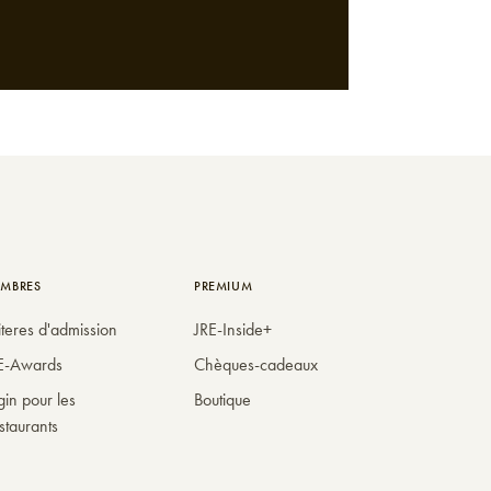
MBRES
PREMIUM
iteres d'admission
JRE-Inside+
E-Awards
Chèques-cadeaux
gin pour les
Boutique
staurants