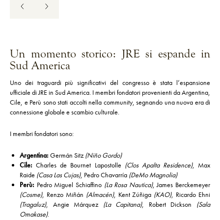
Un momento storico: JRE si espande in
Sud America
Uno dei traguardi più significativi del congresso è stata l’espansione
ufficiale di JRE in Sud America. I membri fondatori provenienti da Argentina,
Cile, e Perù sono stati accolti nella community, segnando una nuova era di
connessione globale e scambio culturale.
I membri fondatori sono:
Argentina:
Germán Sitz
(Niño Gordo)
Cile:
Charles de Bournet Lapostolle
(Clos Apalta Residence)
, Max
Raide
(Casa Las Cujas)
, Pedro Chavarría
(DeMo Magnolia)
Perù:
Pedro Miguel Schiaffino
(La Rosa Nautica)
, James Berckemeyer
(Cosme)
, Renzo Miñán
(Almacén)
, Kent Zúñiga
(KAO)
, Ricardo Ehni
(Tragaluz)
, Angie Márquez
(La Capitana)
, Robert Dickson
(Sala
Omakase)
.