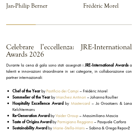
Jan-Philip Berner
Frédéric Morel
VEDI CHEF
VEDI CHEF
Celebrare l’eccellenza: JRE-International
Awards 2026
Durante la cena di gala sono stati assegnati i
JRE-International Awards
a
talenti e innovazioni straordinarie in sei categorie, in collaborazione con
partner internazionali:
Chef of the Year
by
Pastificio dei Campi
– Frédéric Morel
Sommelier of the Year
by
Marchesi Antinori
– Johanna Roullier
Hospitality Excellence Award
by
Mastercard
– Jo Grootaers & Lana
Kelchtermans
Re·Generation Award
by
Vaider Group
– Massimiliano Mascia
Taste of Origins Award
by
Parmigiano Reggiano
– Pasquale Carfora
Sustainability Award
by
Marie-Stella-Maris
– Sabina & Grega Repovž