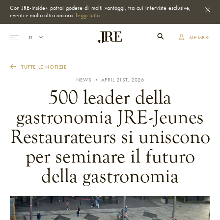
Con JRE-Inside+ potrai godere di molti vantaggi, tra cui interviste esclusive,
eventi e molto altro ancora.
Leggi tutto
MEMBRI
TUTTE LE NOTIZIE
NEWS • APRIL 21ST, 2026
500 leader della
gastronomia JRE-Jeunes
Restaurateurs si uniscono
per seminare il futuro
della gastronomia