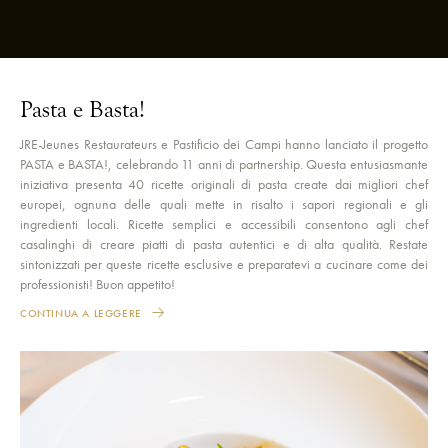
Pasta e Basta!
JRE-Jeunes Restaurateurs e Pastificio dei Campi hanno lanciato il progetto
PASTA e BASTA!, celebrando 11 anni di partnership. Questa entusiasmante
iniziativa presenta 40 ricette originali di pasta create dai migliori chef
europei, ognuna delle quali mette in risalto i sapori regionali e gli
ingredienti locali. Ricette semplici e accessibili consentono agli chef
casalinghi di creare piatti di pasta autentici e di alta qualità. Restate
sintonizzati per queste ricette esclusive e preparatevi a cucinare come dei
professionisti! Buon appetito!
CONTINUA A LEGGERE