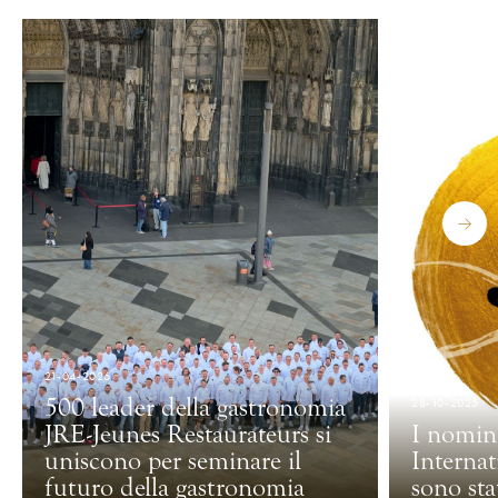
21-04-2026
500 leader della gastronomia
28-10-2025
JRE-Jeunes Restaurateurs si
I nomina
uniscono per seminare il
Interna
futuro della gastronomia
sono stat