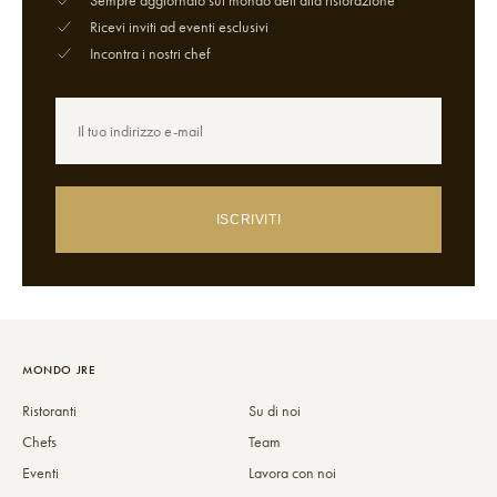
Sempre aggiornato sul mondo dell'alta ristorazione
Ricevi inviti ad eventi esclusivi
Incontra i nostri chef
ISCRIVITI
MONDO JRE
Ristoranti
Su di noi
Chefs
Team
Eventi
Lavora con noi