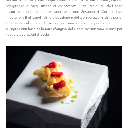
Le idee centrali di questo progetto sono la conoscenza della cultura, del suo
background e l'acquisizione di conoscenze. Ogni mese, gli chef sono
invitati a Napoli per una Masterclass e una Sessione di Cucina dove
imparano tutti gli aspetti della produzione e della preparazione della pasta.
Il momento culminante del workshop è una sessione a quattro mani in cui
gli ingredienti base della terra d'origine dello chef costituiscono la base per
nuove preparazioni di pasta.