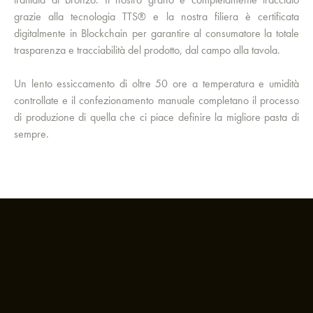
grazie alla tecnologia TTS® e la nostra filiera è certificata
digitalmente in Blockchain per garantire al consumatore la totale
trasparenza e tracciabilità del prodotto, dal campo alla tavola.
Un lento essiccamento di oltre 50 ore a temperatura e umidità
controllate e il confezionamento manuale completano il processo
di produzione di quella che ci piace definire la migliore pasta di
sempre.