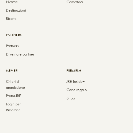
Notizie
Contattaci
Destinazioni
Ricette
PARTNERS
Partners
Diventare partner
MEMBRI
PREMIUM
Criteri di
JRE-Inside+
ammissione
Carte regalo
Premi JRE
Shop
Login per i
Ristoranti