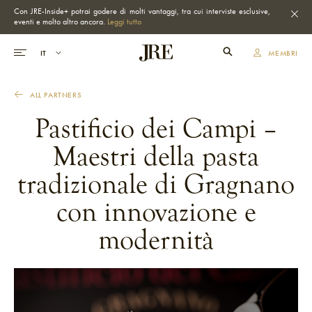
Con JRE-Inside+ potrai godere di molti vantaggi, tra cui interviste esclusive,
eventi e molto altro ancora.
Leggi tutto
MEMBRI
ALL PARTNERS
Pastificio dei Campi –
Maestri della pasta
tradizionale di Gragnano
con innovazione e
modernità