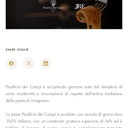
SHARE ONLINE
Pastificio dei Campi è un'azienda giovane nata dal desiderio di
unire modernità e innovazione al rispetto dell'antica tradizione
della pasta di Gragnano.
La pasta Pastificio dei Campi è prodotta con semola di grano duro
100% italiano, con un contenuto proteico superiore al 14% ed è
trafilata al bronzo. Il nostro grano è completamente tracciato