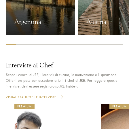
Argentina
Austria
VEDI PAESE
VEDI PAESE
Interviste ai Chef
Scopri i cuochi di JRE, i loro stili di cucina, la motivazione e l'ispirazione.
Ottieni un pass per accedere a tutti i chef di JRE. Per leggere queste
interviste, devi essere registrato su JRE-Inside+.
VISUALIZZA TUTTE LE INTERVISTE
PREMIUM
PREMIUM