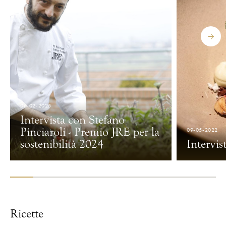
06-02-2025
Intervista con Stefano
Pinciaroli - Premio JRE per la
09-05-2022
sostenibilità 2024
Intervis
Ricette