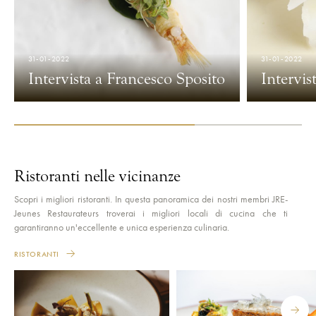
31-01-2022
31-01-2022
Intervista a Francesco Sposito
Intervis
Ristoranti nelle vicinanze
Scopri i migliori ristoranti. In questa panoramica dei nostri membri JRE-
Jeunes Restaurateurs troverai i migliori locali di cucina che ti
garantiranno un'eccellente e unica esperienza culinaria.
RISTORANTI