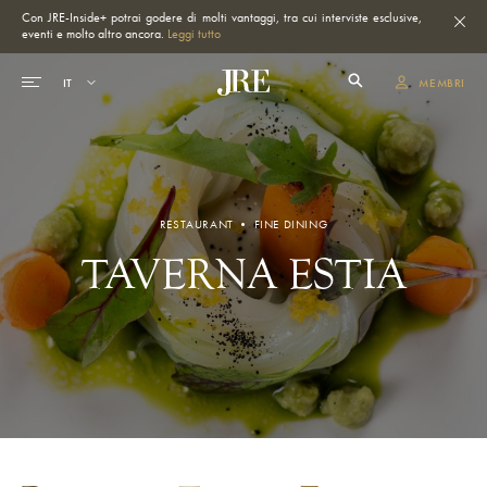
Con JRE-Inside+ potrai godere di molti vantaggi, tra cui interviste esclusive,
eventi e molto altro ancora.
Leggi tutto
MEMBRI
RESTAURANT • FINE DINING
TAVERNA ESTIA