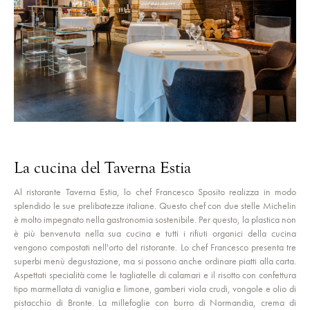
La cucina del Taverna Estia
Al ristorante Taverna Estia, lo chef Francesco Sposito realizza in modo
splendido le sue prelibatezze italiane. Questo chef con due stelle Michelin
è molto impegnato nella gastronomia sostenibile. Per questo, la plastica non
è più benvenuta nella sua cucina e tutti i rifiuti organici della cucina
vengono compostati nell'orto del ristorante. Lo chef Francesco presenta tre
superbi menù degustazione, ma si possono anche ordinare piatti alla carta.
Aspettati specialità come le tagliatelle di calamari e il risotto con confettura
tipo marmellata di vaniglia e limone, gamberi viola crudi, vongole e olio di
pistacchio di Bronte. La millefoglie con burro di Normandia, crema di