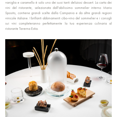
vaniglia e caramello è solo uno dei suoi tanti deliziosi dessert. La carta dei
vini del ristorante, selezionata dall'abilissimo sommelier interno Mario
Sposito, contiene grandi scelte dalla Campania e da altre grandi regioni
vinicole italiane. I brillanti abbinamenti cibo-vino del sommelier e i consigli
sui vini completeranno perfettamente la tua esperienza culinaria al
ristorante Taverna Estia.